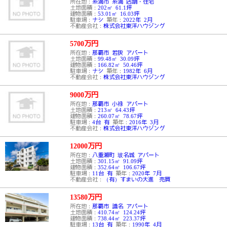
所在地：
糸満市 糸満 店舗・住宅
土地面積：
202㎡ 61.1坪
建物面積：
53.01㎡ 16.03坪
駐車場：
ナシ
築年：
2022年 2月
不動産会社：
株式会社東洋ハウジング
5700
万円
所在地：
那覇市 若狭 アパート
土地面積：
99.48㎡ 30.09坪
建物面積：
166.82㎡ 50.46坪
駐車場：
ナシ
築年：
1982年 6月
不動産会社：
株式会社東洋ハウジング
9000
万円
所在地：
那覇市 小禄 アパート
土地面積：
213㎡ 64.43坪
建物面積：
260.07㎡ 78.67坪
駐車場：
4台 有
築年：
2016年 3月
不動産会社：
株式会社東洋ハウジング
12000
万円
所在地：
八重瀬町 玻名城 アパート
土地面積：
301.15㎡ 91.09坪
建物面積：
352.64㎡ 106.67坪
駐車場：
11台 有
築年：
2020年 7月
不動産会社：
（有）すまいの大進 売買
13580
万円
所在地：
那覇市 識名 アパート
土地面積：
410.74㎡ 124.24坪
建物面積：
738.44㎡ 223.37坪
駐車場：
13台 有
築年：
1990年 4月