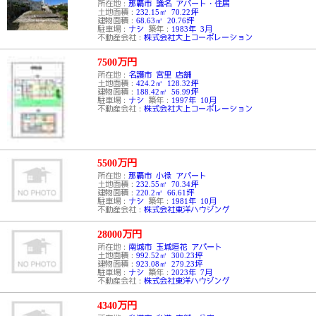
所在地：
那覇市 識名 アパート・住居
土地面積：
232.15㎡ 70.22坪
建物面積：
68.63㎡ 20.76坪
駐車場：
ナシ
築年：
1983年 3月
不動産会社：
株式会社大上コーポレーション
7500
万円
所在地：
名護市 宮里 店舗
土地面積：
424.2㎡ 128.32坪
建物面積：
188.42㎡ 56.99坪
駐車場：
ナシ
築年：
1997年 10月
不動産会社：
株式会社大上コーポレーション
5500
万円
所在地：
那覇市 小禄 アパート
土地面積：
232.55㎡ 70.34坪
建物面積：
220.2㎡ 66.61坪
駐車場：
ナシ
築年：
1981年 10月
不動産会社：
株式会社東洋ハウジング
28000
万円
所在地：
南城市 玉城垣花 アパート
土地面積：
992.52㎡ 300.23坪
建物面積：
923.08㎡ 279.23坪
駐車場：
ナシ
築年：
2023年 7月
不動産会社：
株式会社東洋ハウジング
4340
万円