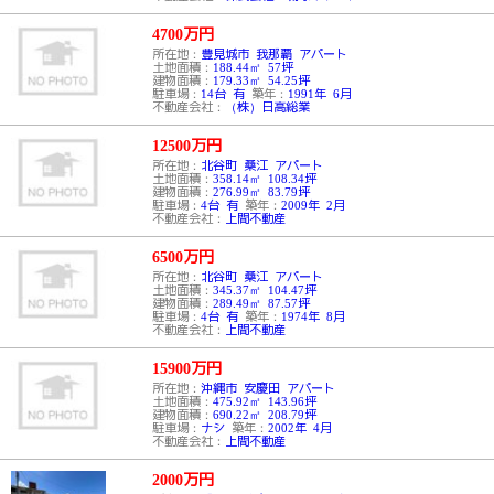
4700
万円
所在地：
豊見城市 我那覇 アパート
土地面積：
188.44㎡ 57坪
建物面積：
179.33㎡ 54.25坪
駐車場：
14台 有
築年：
1991年 6月
不動産会社：
（株）日高総業
12500
万円
所在地：
北谷町 桑江 アパート
土地面積：
358.14㎡ 108.34坪
建物面積：
276.99㎡ 83.79坪
駐車場：
4台 有
築年：
2009年 2月
不動産会社：
上間不動産
6500
万円
所在地：
北谷町 桑江 アパート
土地面積：
345.37㎡ 104.47坪
建物面積：
289.49㎡ 87.57坪
駐車場：
4台 有
築年：
1974年 8月
不動産会社：
上間不動産
15900
万円
所在地：
沖縄市 安慶田 アパート
土地面積：
475.92㎡ 143.96坪
建物面積：
690.22㎡ 208.79坪
駐車場：
ナシ
築年：
2002年 4月
不動産会社：
上間不動産
2000
万円