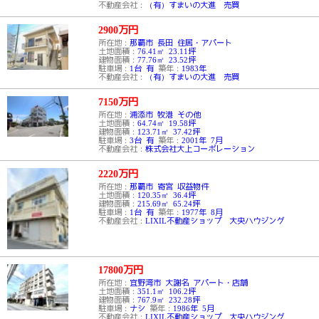
不動産会社：
（有）すまいの大進 売買
2900
万円
所在地：
那覇市 長田 住居・アパート
土地面積：
76.41㎡ 23.11坪
建物面積：
77.76㎡ 23.52坪
駐車場：
1台 有
築年：
1983年
不動産会社：
（有）すまいの大進 売買
7150
万円
所在地：
浦添市 牧港 その他
土地面積：
64.74㎡ 19.58坪
建物面積：
123.71㎡ 37.42坪
駐車場：
3台 有
築年：
2001年 7月
不動産会社：
株式会社大上コーポレーション
2220
万円
所在地：
那覇市 寄宮 収益物件
土地面積：
120.35㎡ 36.4坪
建物面積：
215.69㎡ 65.24坪
駐車場：
1台 有
築年：
1977年 8月
不動産会社：
LIXIL不動産ショップ 大央ハウジング
17800
万円
所在地：
宜野湾市 大謝名 アパート・店舗
土地面積：
351.1㎡ 106.2坪
建物面積：
767.9㎡ 232.28坪
駐車場：
ナシ
築年：
1986年 5月
不動産会社：
LIXIL不動産ショップ 大央ハウジング