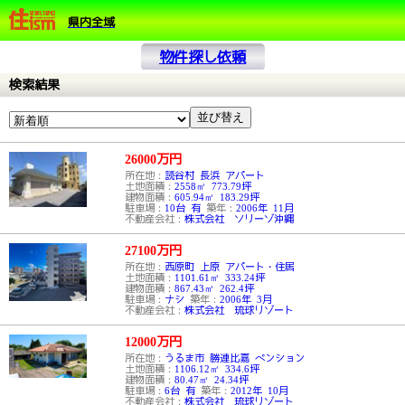
県内全域
物件探し依頼
検索結果
26000
万円
所在地：
読谷村 長浜 アパート
土地面積：
2558㎡ 773.79坪
建物面積：
605.94㎡ 183.29坪
駐車場：
10台 有
築年：
2006年 11月
不動産会社：
株式会社 ソリーゾ沖縄
27100
万円
所在地：
西原町 上原 アパート・住居
土地面積：
1101.61㎡ 333.24坪
建物面積：
867.43㎡ 262.4坪
駐車場：
ナシ
築年：
2006年 3月
不動産会社：
株式会社 琉球リゾート
12000
万円
所在地：
うるま市 勝連比嘉 ペンション
土地面積：
1106.12㎡ 334.6坪
建物面積：
80.47㎡ 24.34坪
駐車場：
6台 有
築年：
2012年 10月
不動産会社：
株式会社 琉球リゾート