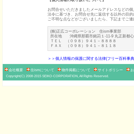
お問合せいただきましたメールアドレスなどの個
法令に基づき、お問合せ先に返信する以外の目的
ご不明な点などがございましたら、下記までご連
(株)正広コーポレーション 住ism事業部
所在地 沖縄県那覇市銘苅１-11-9 丸正新都
ＴＥＬ （０９８）９４１－８８８８
ＦＡＸ （０９８）９４１－８１１８
＞＞個人情報の保護に関する法律(フリー百科事典『ウ
会社概要
住ismについて
物件掲載について
サイトポリシー
お
Copyright(C) 2008-2015 SEIKO-CORPORATION, All Rights Reserved.