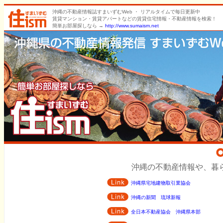
沖縄の不動産情報誌すまいずむWeb ・ リアルタイムで毎日更新中
賃貸マンション・賃貸アパートなどの賃貸住宅情報・不動産情報を検索！
簡単お部屋探しなら →
http://www.sumaism.net
沖縄の不動産情報や、暮ら
沖縄県宅地建物取引業協会
沖縄の新聞 琉球新報
全日本不動産協会 沖縄県本部