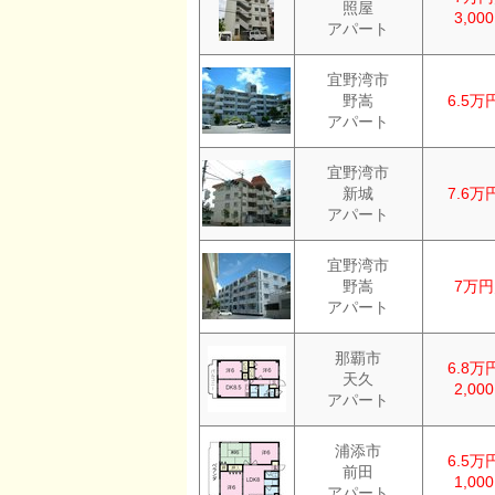
照屋
3,00
アパート
宜野湾市
野嵩
6.5万
アパート
宜野湾市
新城
7.6万
アパート
宜野湾市
野嵩
7万円
アパート
那覇市
6.8万
天久
2,00
アパート
浦添市
6.5万
前田
1,00
アパート