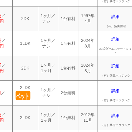
（有）共信ハウジング
円
／
1ヶ月／
1997年
詳細
2DK
1台有料
0円
ナシ
4月
（有）拓実住宅
詳細
円
／
1ヶ月／
2024年
1LDK
1台有料
0円
ナシ
8月
株式会社エステートＳｕ
ｎ
円
／
1ヶ月／
2024年
詳細
2DK
1台有料
0円
1ヶ月
8月
（有）朝日ハウジング
2LDK
1ヶ月／
詳細
円
／
2台無料
ペット
ナシ
（有）共信ハウジング
円
／
1ヶ月／
2012年
詳細
2LDK
1台無料
0円
1ヶ月
11月
（有）共信ハウジング