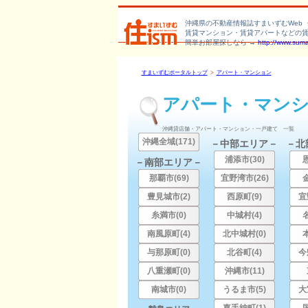
沖縄県の不動産情報誌すまいずむWeb 
賃貸マンション・賃貸アパートなどの
簡単お部屋探しなら →
http://www.sum
すまいずむポータルトップ
>
アパート・マンション
アパート・マン
沖縄貸店舗・アパート・マンション・一戸建て 一覧
沖縄全域(171)
－中部エリア－
－北
浦添市(30)
－南部エリア－
那覇市(69)
宜野湾市(26)
豊見城市(2)
西原町(9)
宜
糸満市(0)
中城村(4)
南風原町(4)
北中城村(0)
与那原町(0)
北谷町(4)
今
八重瀬町(0)
沖縄市(11)
南城市(0)
うるま市(5)
大