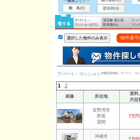
嘉手納町(1)
－離島エリア－
離 島(0)
読谷村(4)
アパート・
貸店舗･貸土地･
ウィ
マンション
(171)
駐車場(26)
マンス
物件番号
アパート・マンション
沖縄賃貸情報・アパート・マ
1
2
賃料
画像
所在地
共益
宜野湾市
野嵩
7万円
貸間
沖縄市
7万円