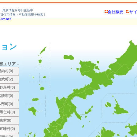
・ 最新情報を毎日更新中
会社概要
サ
賃貸住宅情報・不動産情報を検索！
aism.net
ション
部エリア－
恩納村(0)
金武町(2)
野座村(0)
名護市(0)
本部町(0)
帰仁村(0)
東村(0)
宜味村(0)