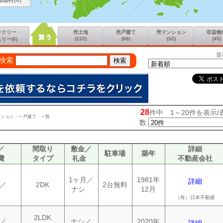
国頭村(0)
ークリー・
売土地
売戸建て
売マンション
収益物
(222)
(68)
(32)
(45)
リー(0)
並
検索
28
件中 1～20件を表示/
ンション・一戸建て 一覧
数
／
間取り
敷金／
詳細
駐車場
築年
費
タイプ
礼金
不動産会社
1ヶ月／
1981年
詳細
／
2DK
2台無料
ナシ
12月
（有）日本不動産
2LDK
／
ナシ／
2020年