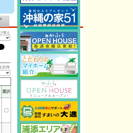
件
び替え
表示件
選択