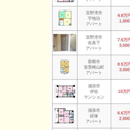
宜野湾市
4.8万
宇地泊
1,00
アパート
宜野湾市
7.6万
佐真下
3,00
アパート
那覇市
8.5万
首里崎山町
3,00
アパート
浦添市
伊祖
15万
マンション
浦添市
6.6万
経塚
2,00
アパート