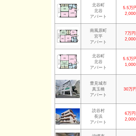
北谷町
5.5万
北谷
2,00
アパート
南風原町
7万円
宮平
2,00
アパート
北谷町
5.5万
北谷
1,00
アパート
豊見城市
真玉橋
30万
アパート
読谷村
6万円
長浜
2,00
アパート
沖縄市