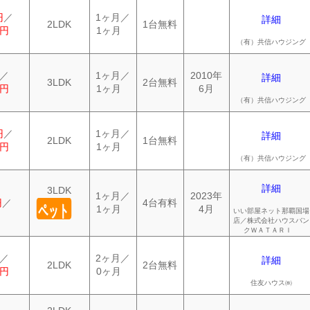
円
／
1ヶ月／
詳細
2LDK
1台無料
0円
1ヶ月
（有）共信ハウジング
／
1ヶ月／
2010年
詳細
3LDK
2台無料
0円
1ヶ月
6月
（有）共信ハウジング
円
／
1ヶ月／
詳細
2LDK
1台無料
0円
1ヶ月
（有）共信ハウジング
詳細
3LDK
1ヶ月／
2023年
円
／
4台有料
ペット
1ヶ月
4月
いい部屋ネット那覇国場
店／株式会社ハウスバン
クＷＡＴＡＲＩ
／
2ヶ月／
詳細
2LDK
2台無料
0円
0ヶ月
住友ハウス㈱