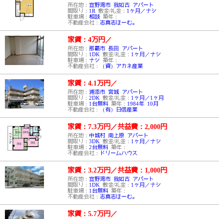
所在地：
宜野湾市 我如古 アパート
間取り：
1R
敷金/礼金：
1ヶ月／ナシ
駐車場：
相談
築年：
不動産会社：
志真志ほーむ。
家賃：4万円
／
所在地：
那覇市 長田 アパート
間取り：
1DK
敷金/礼金：
1ヶ月／ナシ
駐車場：
ナシ
築年：
不動産会社：
（資）アカネ産業
家賃：4.1万円
／
所在地：
浦添市 宮城 アパート
間取り：
2DK
敷金/礼金：
1ヶ月／1ヶ月
駐車場：
1台無料
築年：
1984年 10月
不動産会社：
（有）日信産業
家賃：7.3万円
／
共益費：2,000円
所在地：
中城村 南上原 アパート
間取り：
3DK
敷金/礼金：
1ヶ月／ナシ
駐車場：
2台無料
築年：
不動産会社：
ドリームハウス
家賃：3.2万円
／
共益費：1,000円
所在地：
宜野湾市 我如古 アパート
間取り：
1DK
敷金/礼金：
1ヶ月／ナシ
駐車場：
1台無料
築年：
不動産会社：
志真志ほーむ。
家賃：5.7万円
／