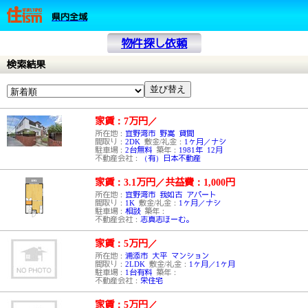
県内全域
物件探し依頼
検索結果
家賃：7万円
／
所在地：
宜野湾市 野嵩 貸間
間取り：
2DK
敷金/礼金：
1ヶ月／ナシ
駐車場：
2台無料
築年：
1981年 12月
不動産会社：
（有）日本不動産
家賃：3.1万円
／
共益費：1,000円
所在地：
宜野湾市 我如古 アパート
間取り：
1K
敷金/礼金：
1ヶ月／ナシ
駐車場：
相談
築年：
不動産会社：
志真志ほーむ。
家賃：5万円
／
所在地：
浦添市 大平 マンション
間取り：
2LDK
敷金/礼金：
1ヶ月／1ヶ月
駐車場：
1台有料
築年：
不動産会社：
栄住宅
家賃：5万円
／