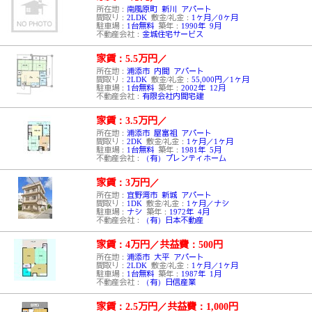
所在地：
南風原町 新川 アパート
間取り：
2LDK
敷金/礼金：
1ヶ月／0ヶ月
駐車場：
1台無料
築年：
1990年 9月
不動産会社：
金城住宅サービス
家賃：5.5万円
／
所在地：
浦添市 内間 アパート
間取り：
2LDK
敷金/礼金：
55,000円／1ヶ月
駐車場：
1台無料
築年：
2002年 12月
不動産会社：
有限会社内間宅建
家賃：3.5万円
／
所在地：
浦添市 屋富祖 アパート
間取り：
2DK
敷金/礼金：
1ヶ月／1ヶ月
駐車場：
1台無料
築年：
1981年 5月
不動産会社：
（有）プレンティホーム
家賃：3万円
／
所在地：
宜野湾市 新城 アパート
間取り：
1DK
敷金/礼金：
1ヶ月／ナシ
駐車場：
ナシ
築年：
1972年 4月
不動産会社：
（有）日本不動産
家賃：4万円
／
共益費：500円
所在地：
浦添市 大平 アパート
間取り：
2LDK
敷金/礼金：
1ヶ月／1ヶ月
駐車場：
1台無料
築年：
1987年 1月
不動産会社：
（有）日信産業
家賃：2.5万円
／
共益費：1,000円