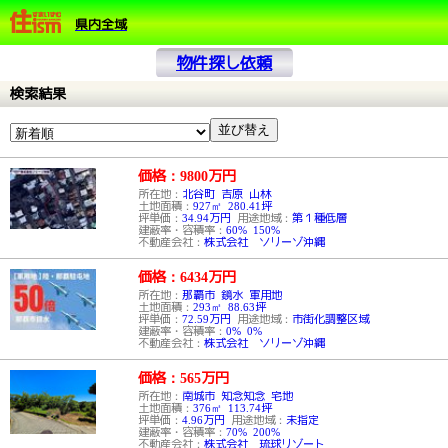
県内全域
物件探し依頼
検索結果
価格：9800
万円
所在地：
北谷町 吉原 山林
土地面積：
927㎡ 280.41坪
坪単価：
34.94万円
用途地域：
第１種低層
建蔽率・容積率：
60% 150%
不動産会社：
株式会社 ソリーゾ沖縄
価格：6434
万円
所在地：
那覇市 鏡水 軍用地
土地面積：
293㎡ 88.63坪
坪単価：
72.59万円
用途地域：
市街化調整区域
建蔽率・容積率：
0% 0%
不動産会社：
株式会社 ソリーゾ沖縄
価格：565
万円
所在地：
南城市 知念知念 宅地
土地面積：
376㎡ 113.74坪
坪単価：
4.96万円
用途地域：
未指定
建蔽率・容積率：
70% 200%
不動産会社：
株式会社 琉球リゾート