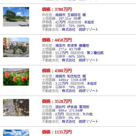
価格：3780
万円
所在地：
南城市 玉城垣花 畑
土地面積：
297.55㎡ 90坪
坪単価：
42万円
用途地域：
未指定
建蔽率・容積率：
70% 200%
不動産会社：
株式会社 琉球リゾート
価格：4458
万円
所在地：
浦添市 安波茶 雑種地
土地面積：
277㎡ 83.79坪
坪単価：
53.2万円
用途地域：
第２種住居
建蔽率・容積率：
60% 200%
不動産会社：
株式会社 琉球リゾート
価格：4380
万円
所在地：
南城市 知念知念 畑
土地面積：
4494㎡ 1359.43坪
坪単価：
3.22万円
用途地域：
未指定
建蔽率・容積率：
70% 200%
不動産会社：
株式会社 琉球リゾート
価格：3528
万円
所在地：
読谷村 伊良皆 軍用地
土地面積：
899㎡ 271.94坪
坪単価：
0万円
用途地域：
その他
建蔽率・容積率：
0% 0%
不動産会社：
株式会社 琉球リゾート
価格：1135
万円