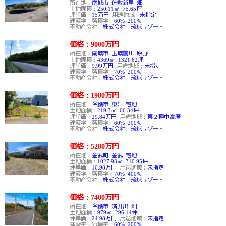
所在地：
南城市 佐敷新里 畑
土地面積：
250.11㎡ 75.65坪
坪単価：
15万円
用途地域：
未指定
建蔽率・容積率：
60% 200%
不動産会社：
株式会社 琉球リゾート
価格：9000
万円
所在地：
南城市 玉城前川 原野
土地面積：
4369㎡ 1321.62坪
坪単価：
9.99万円
用途地域：
未指定
建蔽率・容積率：
70% 200%
不動産会社：
株式会社 琉球リゾート
価格：1980
万円
所在地：
名護市 東江 宅地
土地面積：
219.3㎡ 66.34坪
坪単価：
29.84万円
用途地域：
第２種中高層
建蔽率・容積率：
60% 200%
不動産会社：
株式会社 琉球リゾート
価格：5280
万円
所在地：
金武町 金武 宅地
土地面積：
1027.93㎡ 310.95坪
坪単価：
16.98万円
用途地域：
未指定
建蔽率・容積率：
70% 400%
不動産会社：
株式会社 琉球リゾート
価格：7400
万円
所在地：
名護市 済井出 畑
土地面積：
979㎡ 296.14坪
坪単価：
24.98万円
用途地域：
未指定
建蔽率・容積率：
60% 200%