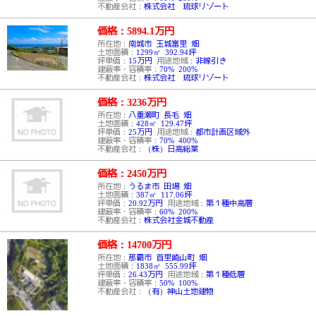
不動産会社：
株式会社 琉球リゾート
価格：5894.1
万円
所在地：
南城市 玉城富里 畑
土地面積：
1299㎡ 392.94坪
坪単価：
15万円
用途地域：
非線引き
建蔽率・容積率：
70% 200%
不動産会社：
株式会社 琉球リゾート
価格：3236
万円
所在地：
八重瀬町 長毛 畑
土地面積：
428㎡ 129.47坪
坪単価：
25万円
用途地域：
都市計画区域外
建蔽率・容積率：
70% 400%
不動産会社：
（株）日高総業
価格：2450
万円
所在地：
うるま市 田場 畑
土地面積：
387㎡ 117.06坪
坪単価：
20.92万円
用途地域：
第１種中高層
建蔽率・容積率：
60% 200%
不動産会社：
株式会社金城不動産
価格：14700
万円
所在地：
那覇市 首里崎山町 畑
土地面積：
1838㎡ 555.99坪
坪単価：
26.43万円
用途地域：
第１種低層
建蔽率・容積率：
50% 100%
不動産会社：
（有）神山土地建物