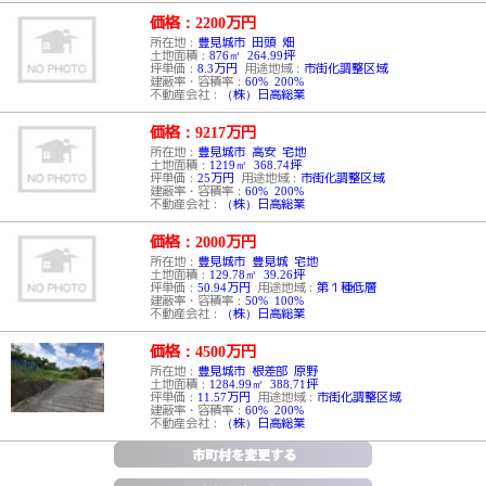
価格：2200
万円
所在地：
豊見城市 田頭 畑
土地面積：
876㎡ 264.99坪
坪単価：
8.3万円
用途地域：
市街化調整区域
建蔽率・容積率：
60% 200%
不動産会社：
（株）日高総業
価格：9217
万円
所在地：
豊見城市 高安 宅地
土地面積：
1219㎡ 368.74坪
坪単価：
25万円
用途地域：
市街化調整区域
建蔽率・容積率：
60% 200%
不動産会社：
（株）日高総業
価格：2000
万円
所在地：
豊見城市 豊見城 宅地
土地面積：
129.78㎡ 39.26坪
坪単価：
50.94万円
用途地域：
第１種低層
建蔽率・容積率：
50% 100%
不動産会社：
（株）日高総業
価格：4500
万円
所在地：
豊見城市 根差部 原野
土地面積：
1284.99㎡ 388.71坪
坪単価：
11.57万円
用途地域：
市街化調整区域
建蔽率・容積率：
60% 200%
不動産会社：
（株）日高総業